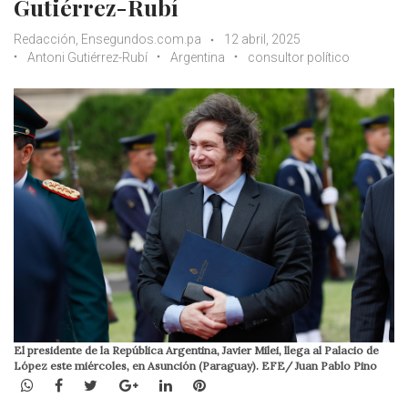
Gutiérrez-Rubí
Redacción, Ensegundos.com.pa
12 abril, 2025
Antoni Gutiérrez-Rubí
Argentina
consultor político
El presidente de la República Argentina, Javier Milei, llega al Palacio de
López este miércoles, en Asunción (Paraguay). EFE/ Juan Pablo Pino
WhatsApp
Facebook
Twitter
Google+
LinkedIn
Pinterest