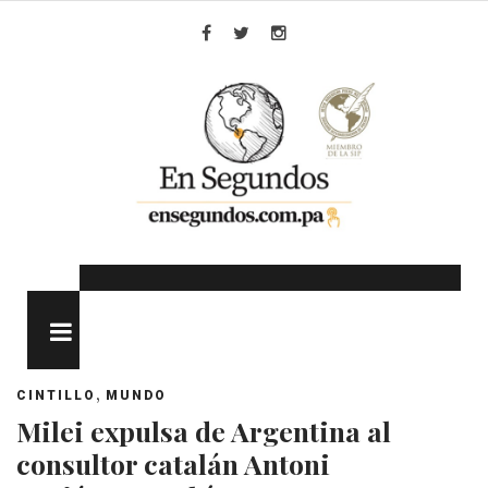
Skip
to
Facebook
Twitter
Instagram
content
MENU
,
CINTILLO
MUNDO
Milei expulsa de Argentina al
consultor catalán Antoni