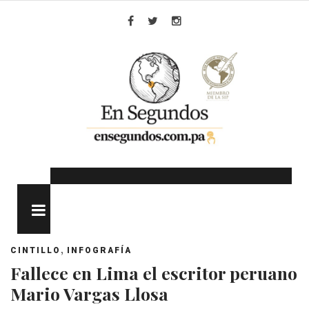
Skip
to
Facebook
Twitter
Instagram
content
MENU
,
CINTILLO
INFOGRAFÍA
Fallece en Lima el escritor peruano
Mario Vargas Llosa