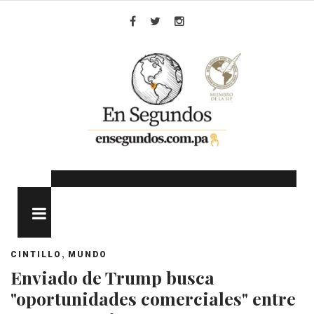
Skip
to
Facebook
Twitter
Instagram
content
MENU
,
CINTILLO
MUNDO
Enviado de Trump busca
"oportunidades comerciales" entre