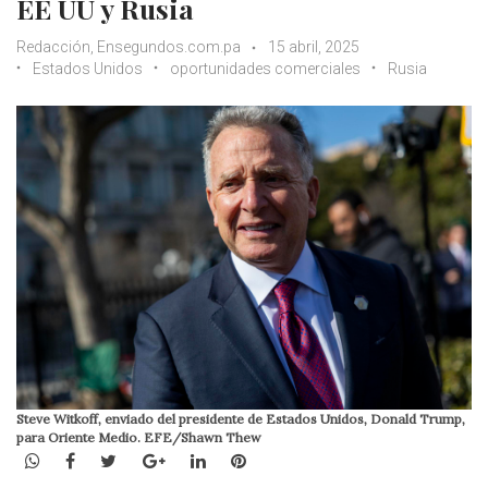
EE UU y Rusia
Redacción, Ensegundos.com.pa
15 abril, 2025
Estados Unidos
oportunidades comerciales
Rusia
Steve Witkoff, enviado del presidente de Estados Unidos, Donald Trump,
para Oriente Medio. EFE/Shawn Thew
WhatsApp
Facebook
Twitter
Google+
LinkedIn
Pinterest