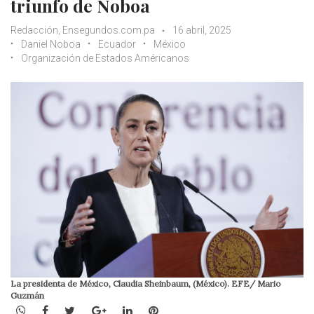
triunfo de Noboa
Redacción, Ensegundos.com.pa
16 abril, 2025
Daniel Noboa
Ecuador
México
Organización de Estados Américanos
La presidenta de México, Claudia Sheinbaum, (México). EFE/ Mario
Guzmán
WhatsApp
Facebook
Twitter
Google+
LinkedIn
Pinterest