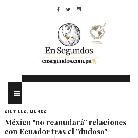
Skip
to
Facebook
Twitter
Instagram
content
MENU
,
CINTILLO
MUNDO
México "no reanudará" relaciones
con Ecuador tras el "dudoso"