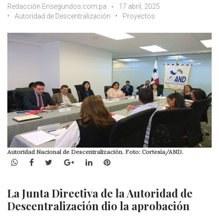
Redacción Ensegundos.com.pa
17 abril, 2025
Autoridad de Descentralización
Proyectos
Autoridad Nacional de Descentralización. Foto: Cortesía/AND.
WhatsApp
Facebook
Twitter
Google+
LinkedIn
Pinterest
La Junta Directiva de la Autoridad de
Descentralización dio la aprobación