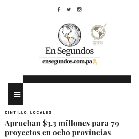
Skip
to
Facebook
Twitter
Instagram
content
MENU
,
CINTILLO
LOCALES
Aprueban $3.3 millones para 79
proyectos en ocho provincias