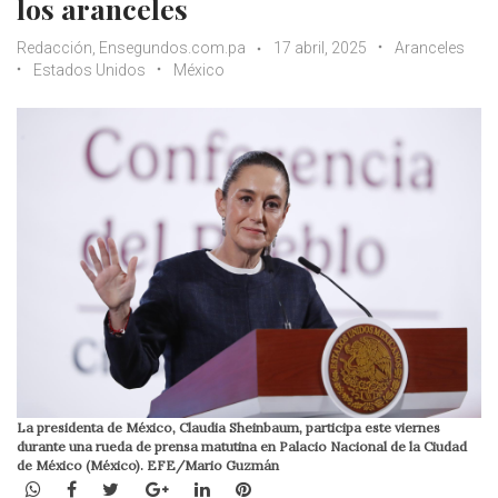
los aranceles
Redacción, Ensegundos.com.pa
17 abril, 2025
Aranceles
Estados Unidos
México
La presidenta de México, Claudia Sheinbaum, participa este viernes
durante una rueda de prensa matutina en Palacio Nacional de la Ciudad
de México (México). EFE/Mario Guzmán
WhatsApp
Facebook
Twitter
Google+
LinkedIn
Pinterest