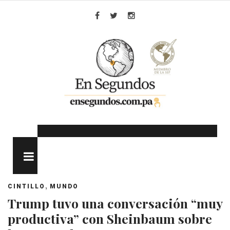
Skip
to
Facebook
Twitter
Instagram
content
MENU
,
CINTILLO
MUNDO
Trump tuvo una conversación “muy
productiva” con Sheinbaum sobre