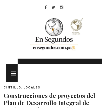
Skip
to
Facebook
Twitter
Instagram
content
MENU
,
CINTILLO
LOCALES
Construcciones de proyectos del
Plan de Desarrollo Integral de