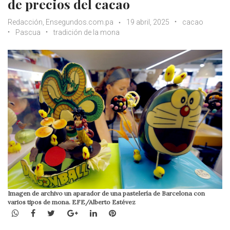
de precios del cacao
Redacción, Ensegundos.com.pa
19 abril, 2025
cacao
Pascua
tradición de la mona
Imagen de archivo un aparador de una pastelería de Barcelona con
varios tipos de mona. EFE/Alberto Estévez
WhatsApp
Facebook
Twitter
Google+
LinkedIn
Pinterest