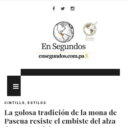
Skip
to
Facebook
Twitter
Instagram
content
MENU
,
CINTILLO
ESTILOS
La golosa tradición de la mona de
Pascua resiste el embiste del alza