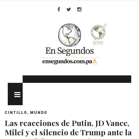
Skip
to
Facebook
Twitter
Instagram
content
MENU
,
CINTILLO
MUNDO
Las reacciones de Putin, JD Vance,
Milei y el silencio de Trump ante la