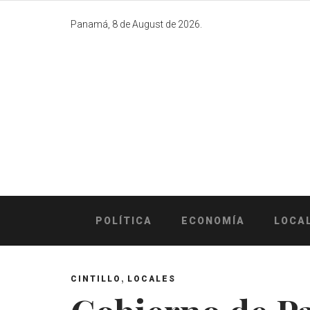
Skip
to
Panamá, 8 de August de 2026.
content
POLÍTICA
ECONOMÍA
LOCA
,
CINTILLO
LOCALES