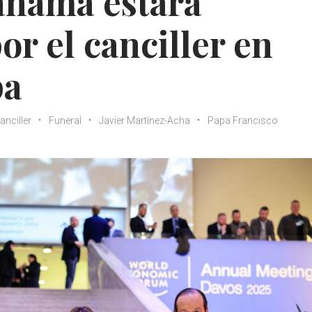
anamá estará
r el canciller en
pa
anciller
Funeral
Javier Martínez-Acha
Papa Francisco