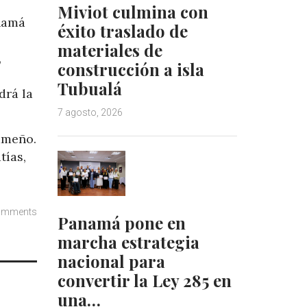
Miviot culmina con
anamá
éxito traslado de
materiales de
,
construcción a isla
Tubualá
drá la
7 agosto, 2026
ameño.
tías,
omments
Panamá pone en
marcha estrategia
nacional para
convertir la Ley 285 en
una…