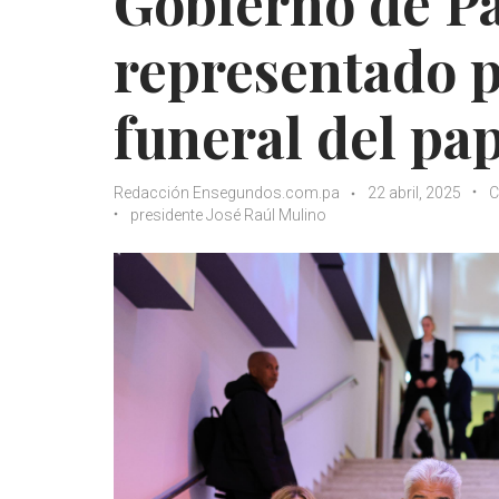
Gobierno de P
representado po
funeral del pa
Redacción Ensegundos.com.pa
22 abril, 2025
C
presidente José Raúl Mulino