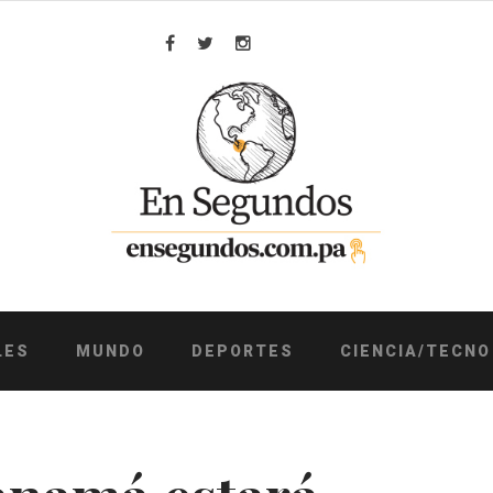
Facebook
Twitter
Instagram
LES
MUNDO
DEPORTES
CIENCIA/TECNO