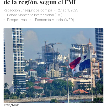
de la región, según el FMI
Redacción Ensegundos.com.pa
27 abril, 2025
Fondo Monetario Internacional (FMI)
Perspectivas de la Economía Mundial (WEO)
Foto/MEF