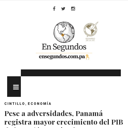
Skip
to
Facebook
Twitter
Instagram
content
MENU
,
CINTILLO
ECONOMÍA
Pese a adversidades, Panamá
registra mayor crecimiento del PIB