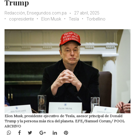
Trump
Redacción, Ensegundos.com.pa
27 abril, 2025
copresidente
Elon Musk
Tesla
Torbellino
Elon Musk, presidente ejecutivo de Tesla, asesor principal de Donald
Trump y la persona más rica del planeta. EFE/Samuel Corum/ POOL
ARCHIVO
WhatsApp
Facebook
Twitter
Google+
LinkedIn
Pinterest