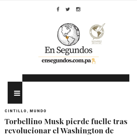
Skip
to
Facebook
Twitter
Instagram
content
MENU
,
CINTILLO
MUNDO
Torbellino Musk pierde fuelle tras
revolucionar el Washington de