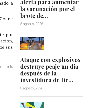
alerta para aumentar
nado a
la vacunación por el
brote de…
Sloane
8 agosto, 2026
te por
ación,
 de sus
Ataque con explosivos
destruye peaje un día
omments
después de la
investidura de De…
8 agosto, 2026