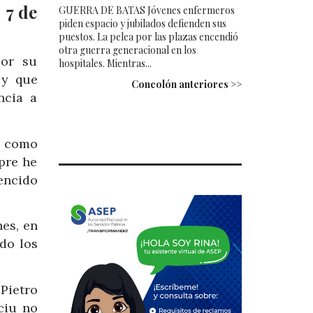
 7 de
GUERRA DE BATAS Jóvenes enfermeros
piden espacio y jubilados defienden sus
puestos. La pelea por las plazas encendió
otra guerra generacional en los
por su
hospitales. Mientras...
 y que
Concolón anteriores >>
ncia a
sí como
pre he
encido
es, en
do los
Pietro
ciu no