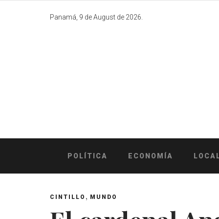
Skip
to
Panamá, 9 de August de 2026.
content
POLÍTICA
ECONOMÍA
LOCA
,
CINTILLO
MUNDO