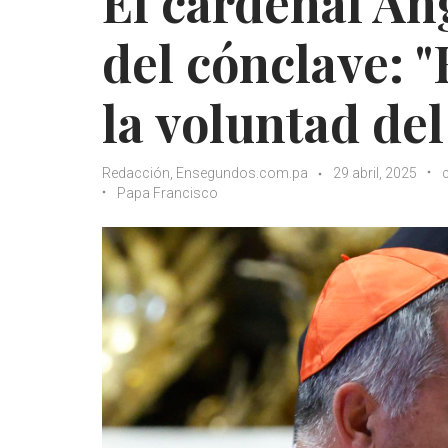
El cardenal An
del cónclave: 
la voluntad de
Redacción, Ensegundos.com.pa
29 abril, 2025
Papa Francisco