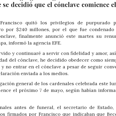
e se decidió que el cónclave comience el
Francisco quitó los privilegios de purpurado 
ero por $240 millones, por el que fue condenado
ónclave, finalmente anunció este martes su renu
apa, informó la agencia EFE.
servido y continuaré a servir con fidelidad y amor, a
idad del cónclave, he decidido obedecer como siem
 y no entrar en el cónclave a pesar de seguir conv
claración enviada a los medios.
gación general de los cardenales celebrada este lun
ience el próximo 7 de mayo, según habían informa
ales antes de funeral, el secretario de Estado, 
os firmados por Francisco que indicaban que Bec