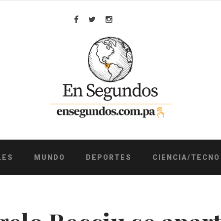
Facebook
Twitter
Instagram
LES
MUNDO
DEPORTES
CIENCIA/TECNO