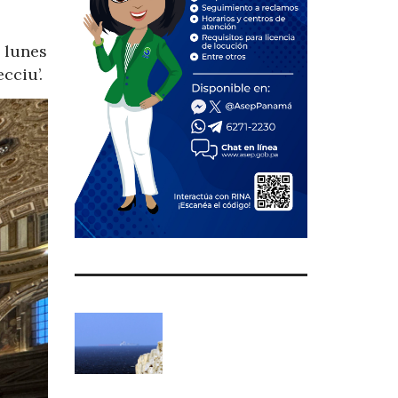
 lunes
cciu’.