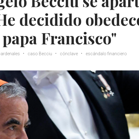
gelo Becciu se apar
"He decidido obedec
l papa Francisco"
cardenales
caso Becciu
cónclave
escándalo financiero