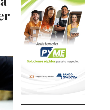
ta
er