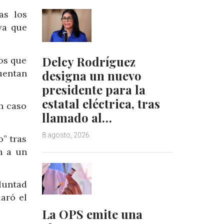
as los
ya que
Delcy Rodríguez
los que
designa un nuevo
cuentan
presidente para la
estatal eléctrica, tras
n caso
llamado al…
8 agosto, 2026
o” tras
n a un
luntad
laró el
La OPS emite una