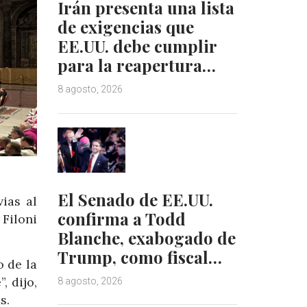
Irán presenta una lista
de exigencias que
EE.UU. debe cumplir
para la reapertura…
8 agosto, 2026
El Senado de EE.UU.
ias al
confirma a Todd
 Filoni
Blanche, exabogado de
Trump, como fiscal…
o de la
, dijo,
8 agosto, 2026
s.