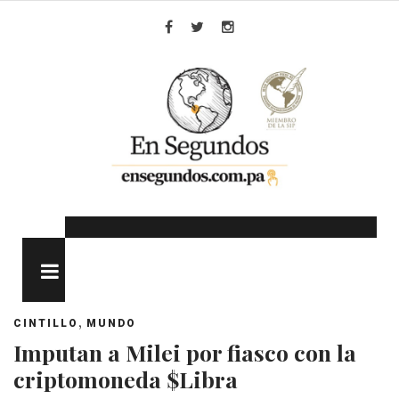
Skip
to
Facebook
Twitter
Instagram
content
MENU
,
CINTILLO
MUNDO
Imputan a Milei por fiasco con la
criptomoneda $Libra