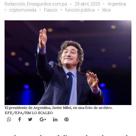
Redacción, Ensegundos.com.pa
29 abril, 2025
Argentina
criptomoneda
Fiasco
función pública
libra
El presidente de Argenitna, Javier Milei, en una foto de archivo.
EFE/EPA/JIM LO SCALZO
WhatsApp
Facebook
Twitter
Google+
LinkedIn
Pinterest