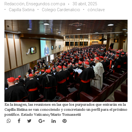
Redacción, Ensegundos.com.pa
30 abril, 2025
Capilla Sixtina
Colegio Cardenalicio
cónclave
En la imagen, las reuniones en las que los purpurados que entrarán en la
Capilla Sixtina se van conociendo y concretando un perfil para el próximo
pontífice. Estado Vaticano/Mario Tomassetti
WhatsApp
Facebook
Twitter
Google+
LinkedIn
Pinterest