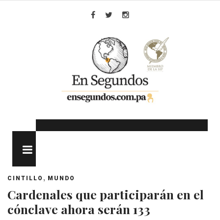
Skip
to
Facebook
Twitter
Instagram
content
MENU
,
CINTILLO
MUNDO
Cardenales que participarán en el
cónclave ahora serán 133