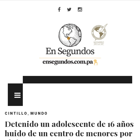
Skip
to
Facebook
Twitter
Instagram
content
MENU
,
CINTILLO
MUNDO
Detenido un adolescente de 16 años
huido de un centro de menores por