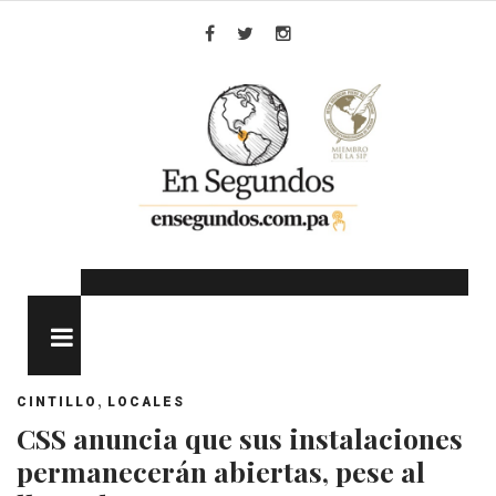
Skip
to
Facebook
Twitter
Instagram
content
MENU
,
CINTILLO
LOCALES
CSS anuncia que sus instalaciones
permanecerán abiertas, pese al