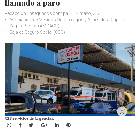
llamado a paro
Redacción Ensegundos.com.pa
2 mayo, 2025
Asociación de Médicos Odontólogos y Afines de la Caja de
Seguro Social (AMOACS)
Caja de Seguro Social (CSS)
CSS servicios de Urgencias.
WhatsApp
Facebook
Twitter
Google+
LinkedIn
Pinterest