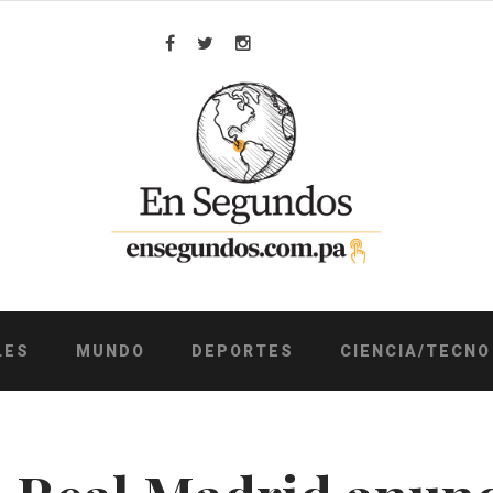
Facebook
Twitter
Instagram
LES
MUNDO
DEPORTES
CIENCIA/TECNO