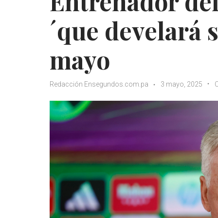
Entrenador de
´que develará s
mayo
Redacción Ensegundos.com.pa
3 mayo, 2025
C