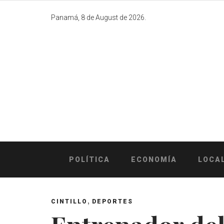
Skip
to
Panamá, 8 de August de 2026.
content
POLÍTICA
ECONOMÍA
LOCA
,
CINTILLO
DEPORTES