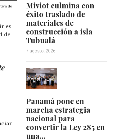
Miviot culmina con
tiva de
éxito traslado de
materiales de
ir es
construcción a isla
d de
Tubualá
7 agosto, 2026
te
Panamá pone en
marcha estrategia
a
nacional para
ciar.
convertir la Ley 285 en
una…