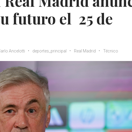
l Real Madrid anun
u futuro el 25 de
arlo Ancelotti
deportes_principal
Real Madrid
Técnico