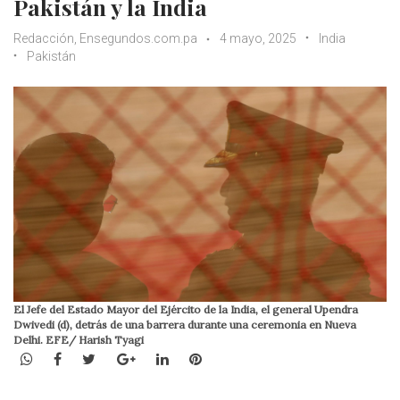
Pakistán y la India
Redacción, Ensegundos.com.pa
4 mayo, 2025
India
Pakistán
El Jefe del Estado Mayor del Ejército de la India, el general Upendra
Dwivedi (d), detrás de una barrera durante una ceremonia en Nueva
Delhi. EFE/ Harish Tyagi
WhatsApp
Facebook
Twitter
Google+
LinkedIn
Pinterest