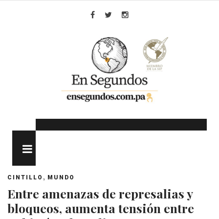
Skip
to
Facebook
Twitter
Instagram
content
MENU
,
CINTILLO
MUNDO
Entre amenazas de represalias y
bloqueos, aumenta tensión entre