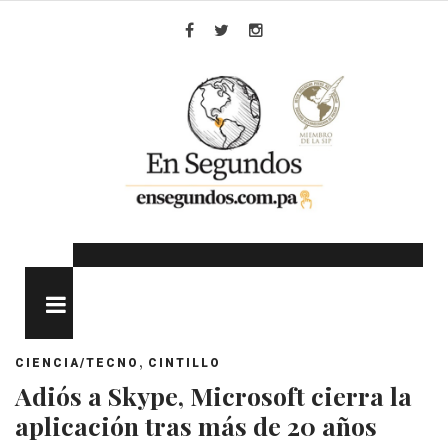
Skip
to
Facebook
Twitter
Instagram
content
MENU
,
CIENCIA/TECNO
CINTILLO
Adiós a Skype, Microsoft cierra la
aplicación tras más de 20 años