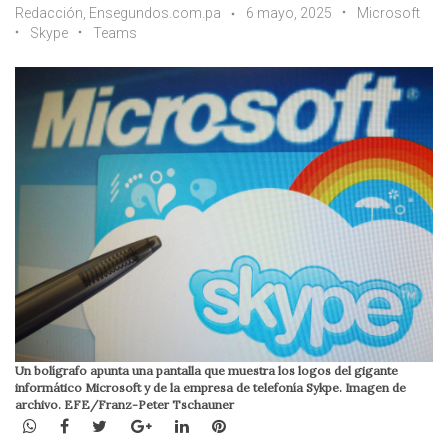
Redacción, Ensegundos.com.pa
6 mayo, 2025
Microsoft
Skype
Teams
Un bolígrafo apunta una pantalla que muestra los logos del gigante
informático Microsoft y de la empresa de telefonía Sykpe. Imagen de
archivo. EFE/Franz-Peter Tschauner
WhatsApp
Facebook
Twitter
Google+
LinkedIn
Pinterest