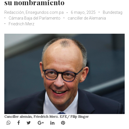
su nombramiento
Redacción, Ensegundos.com.pa
6 mayo, 2025
Bundestag
Cámara Baja del Parlamento
canciller de Alemania
Friedrich Merz
Canciller alemán, Friedrich Merz. EFE/ Filip Singer
WhatsApp
Facebook
Twitter
Google+
LinkedIn
Pinterest