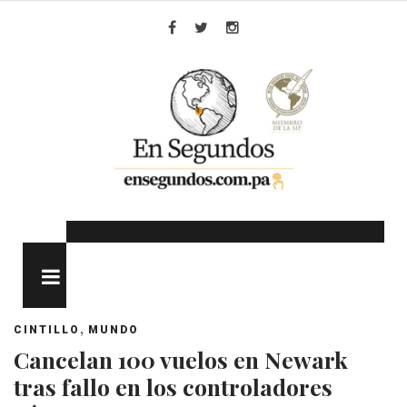
Skip
to
Facebook
Twitter
Instagram
content
MENU
,
CINTILLO
MUNDO
Cancelan 100 vuelos en Newark
tras fallo en los controladores