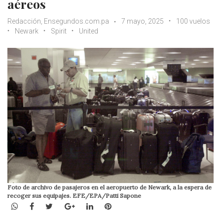
aéreos
Redacción, Ensegundos.com.pa
7 mayo, 2025
100 vuelos
Newark
Spirit
United
Foto de archivo de pasajeros en el aeropuerto de Newark, a la espera de
recoger sus equipajes. EFE/EPA/Patti Sapone
WhatsApp
Facebook
Twitter
Google+
LinkedIn
Pinterest