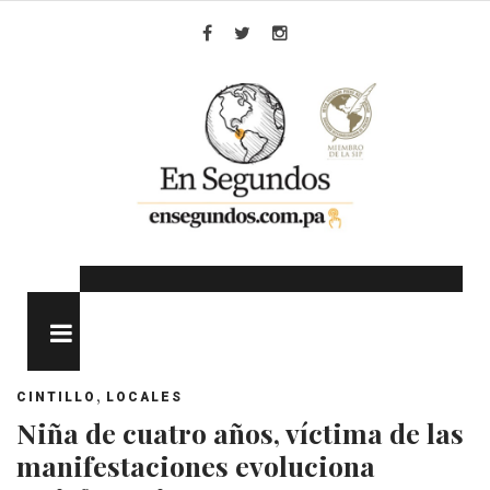
Skip
to
Facebook
Twitter
Instagram
content
MENU
,
CINTILLO
LOCALES
Niña de cuatro años, víctima de las
manifestaciones evoluciona