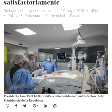
satisfactoriamente
Redacción Ensegundos.com.pa
12 mayo, 2025
Niña
Policía
Protestas
Universidad de Panamá
Presidente José Raúl Mulino visita a niña herida en manifestación. Foto:
Presidencia de la República.
WhatsApp
Facebook
Twitter
Google+
LinkedIn
Pinterest