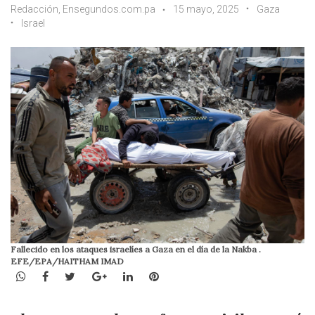
Redacción, Ensegundos.com.pa
15 mayo, 2025
Gaza
Israel
Fallecido en los ataques israelíes a Gaza en el día de la Nakba .
EFE/EPA/HAITHAM IMAD
WhatsApp
Facebook
Twitter
Google+
LinkedIn
Pinterest