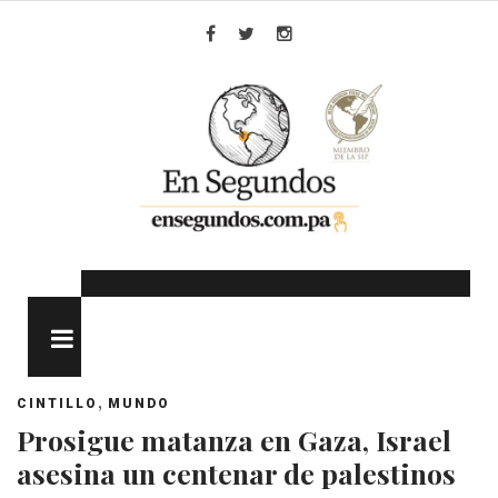
Skip
to
Facebook
Twitter
Instagram
content
MENU
,
CINTILLO
MUNDO
Prosigue matanza en Gaza, Israel
asesina un centenar de palestinos