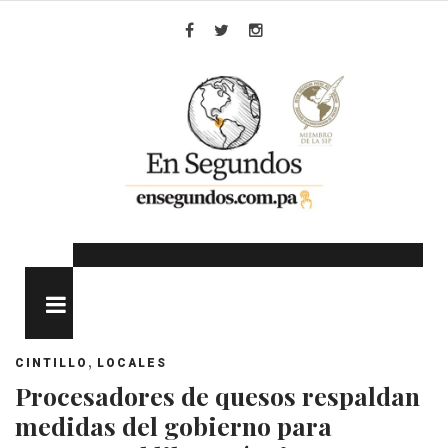
Skip
to
Facebook
Twitter
Instagram
content
MENU
,
CINTILLO
LOCALES
Procesadores de quesos respaldan
medidas del gobierno para