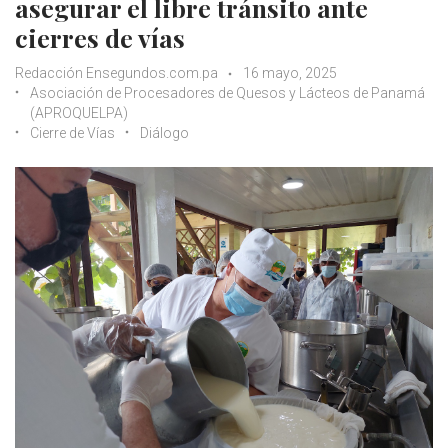
asegurar el libre tránsito ante
cierres de vías
Redacción Ensegundos.com.pa
16 mayo, 2025
Asociación de Procesadores de Quesos y Lácteos de Panamá
(APROQUELPA)
Cierre de Vías
Diálogo