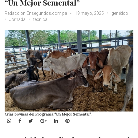
“Un Mejor Semental”
Redacción Ensegundos.com.pa
19 mayo, 2025
genético
Jornada
técnica
Crías bovinas del Programa “Un Mejor Semental”.
WhatsApp
Facebook
Twitter
Google+
LinkedIn
Pinterest