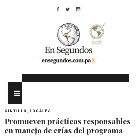
Skip
to
Facebook
Twitter
Instagram
content
MENU
,
CINTILLO
LOCALES
Promueven prácticas responsables
en manejo de crías del programa