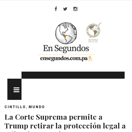
Skip
to
Facebook
Twitter
Instagram
content
MENU
,
CINTILLO
MUNDO
La Corte Suprema permite a
Trump retirar la protección legal a