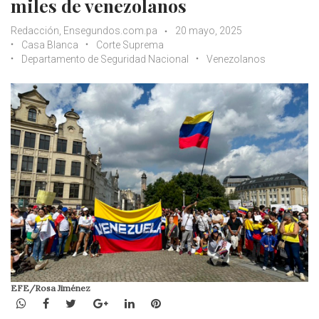
miles de venezolanos
Redacción, Ensegundos.com.pa
20 mayo, 2025
Casa Blanca
Corte Suprema
Departamento de Seguridad Nacional
Venezolanos
EFE/Rosa Jiménez
WhatsApp
Facebook
Twitter
Google+
LinkedIn
Pinterest