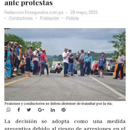
ante protestas
Redacción Ensegundos.com.pa
20 mayo, 2025
Conductores
Población
Policía
Peatones y conductores se deben abstener de transitar por la vía.
WhatsApp
Facebook
Twitter
Google+
LinkedIn
Pinterest
La decisión se adopta como una medida
preventiva debido al riesgo de agresiones en el