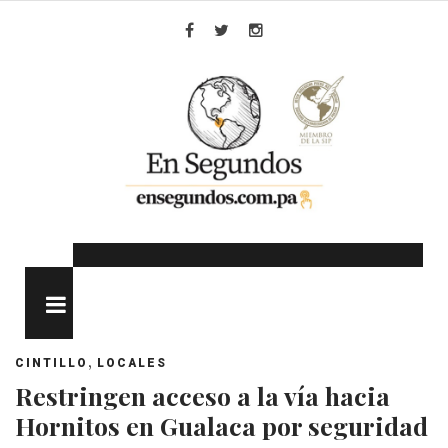
Skip
to
Facebook
Twitter
Instagram
content
MENU
,
CINTILLO
LOCALES
Restringen acceso a la vía hacia
Hornitos en Gualaca por seguridad