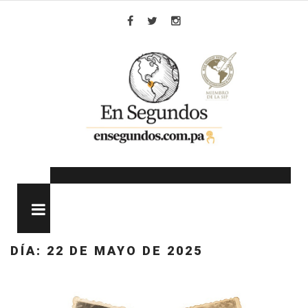
Skip
to
Facebook
Twitter
Instagram
content
MENU
DÍA:
22 DE MAYO DE 2025