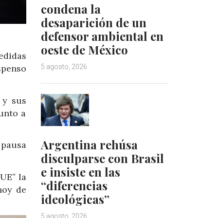
condena la
desaparición de un
defensor ambiental en
oeste de México
edidas
5 agosto, 2026
spenso
 y sus
unto a
Argentina rehúsa
l pausa
disculparse con Brasil
e insiste en las
 UE” la
“diferencias
hoy de
ideológicas”
5 agosto, 2026