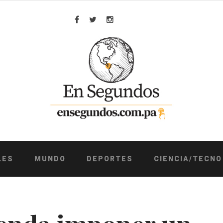
Facebook
Twitter
Instagram
LES
MUNDO
DEPORTES
CIENCIA/TECNO