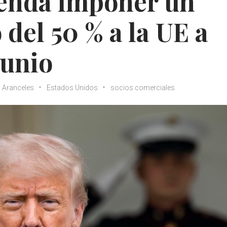
enda imponer un
 del 50 % a la UE a
junio
Aranceles
Estados Unidos
socios comerciales