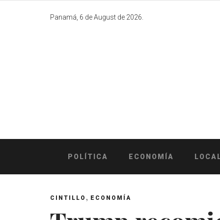
Skip
to
Panamá, 6 de August de 2026.
content
POLÍTICA
ECONOMÍA
LOCA
,
CINTILLO
ECONOMÍA