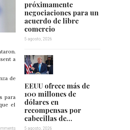
próximamente
negociaciones para un
acuerdo de libre
comercio
5 agosto, 2026
taron.
sent a
nza de
EEUU ofrece más de
100 millones de
s para
dólares en
que el
recompensas por
cabecillas de…
omments
5 agosto, 2026