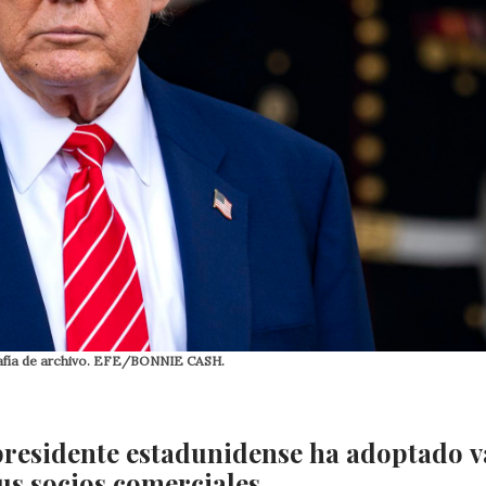
rafía de archivo. EFE/BONNIE CASH.
 presidente estadunidense ha adoptado v
us socios comerciales