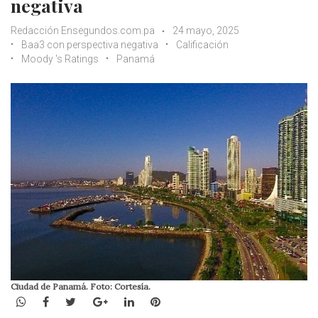
negativa
Redacción Ensegundos.com.pa
24 mayo, 2025
Baa3 con perspectiva negativa
Calificación
Moody 's Ratings
Panamá
Ciudad de Panamá. Foto: Cortesía.
WhatsApp
Facebook
Twitter
Google+
LinkedIn
Pinterest