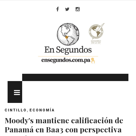
Skip
to
Facebook
Twitter
Instagram
content
MENU
,
CINTILLO
ECONOMÍA
Moody's mantiene calificación de
Panamá en Baa3 con perspectiva