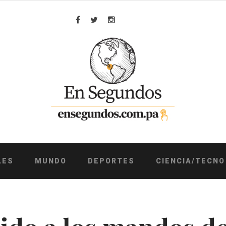
Facebook
Twitter
Instagram
LES
MUNDO
DEPORTES
CIENCIA/TECNO