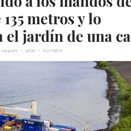
ido a los mandos d
135 metros y lo
 el jardín de una c
carguero
jardín
tocó tierra