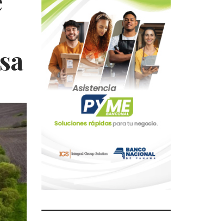
e
asa