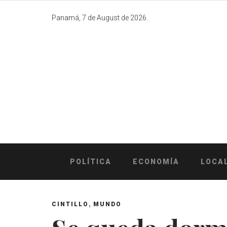
Skip
to
Panamá, 7 de August de 2026.
content
POLÍTICA
ECONOMÍA
LOCA
,
CINTILLO
MUNDO