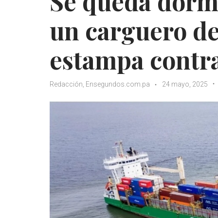
Se queda dorm
un carguero de 
estampa contra
Redacción, Ensegundos.com.pa
24 mayo, 2025