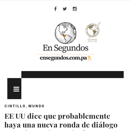
Skip
to
Facebook
Twitter
Instagram
content
MENU
,
CINTILLO
MUNDO
EE UU dice que probablemente
haya una nueva ronda de diálogo