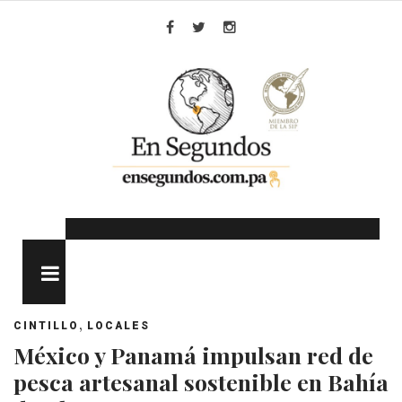
Skip
to
Facebook
Twitter
Instagram
content
MENU
,
CINTILLO
LOCALES
México y Panamá impulsan red de
pesca artesanal sostenible en Bahía