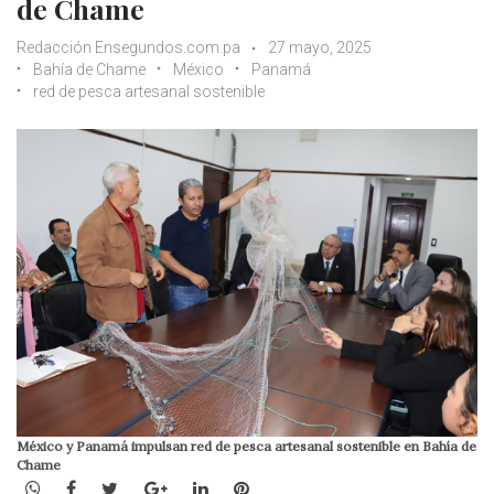
de Chame
Redacción Ensegundos.com.pa
27 mayo, 2025
Bahía de Chame
México
Panamá
red de pesca artesanal sostenible
México y Panamá impulsan red de pesca artesanal sostenible en Bahía de
Chame
WhatsApp
Facebook
Twitter
Google+
LinkedIn
Pinterest