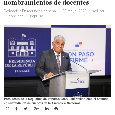
nombramientos de docentes
Redacción Ensegundos.com.pa
30 mayo, 2025
agilizar
Idoneidad
impulsa
Presidente de la República de Panamá, José Raúl Mulino hizo el anuncio
en su rendición de cuentas en la Asamblea Nacional.
WhatsApp
Facebook
Twitter
Google+
LinkedIn
Pinterest