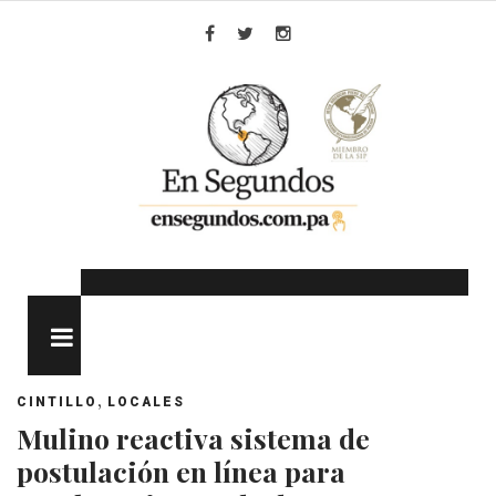
Skip
to
Facebook
Twitter
Instagram
content
MENU
,
CINTILLO
LOCALES
Mulino reactiva sistema de
postulación en línea para