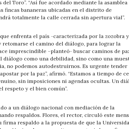
as del Toro”. “Así fue acordado mediante la asamblea
s fincas bananeras ubicadas en el distrito de
rá totalmente la calle cerrada sin apertura vial”.
que enfrenta el país -caracterizada por la zozobra y
y retomarse el camino del diálogo, para lograr la
 hace imprescindible –planteó- buscar caminos de pa
 al diálogo como una debilidad, sino como una mues
ia, no podemos autodestruirnos. Es urgente tender
 apostar por la paz”, afirmó. “Estamos a tiempo de c
enuino, sin imposiciones ni agendas ocultas. Un di
el respeto y el bien común”.
ado a un diálogo nacional con mediación de la
ndo respaldos. Flores, el rector, circuló este mens
su firma respaldo a la propuesta de que la Universid