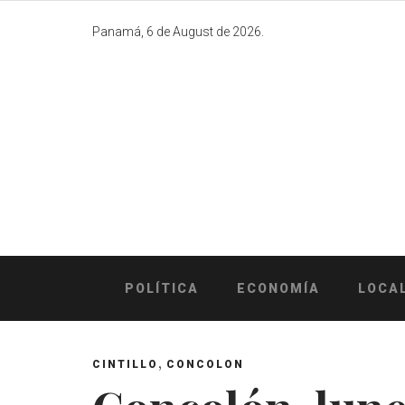
Skip
to
Panamá, 6 de August de 2026.
content
POLÍTICA
ECONOMÍA
LOCA
,
CINTILLO
CONCOLON