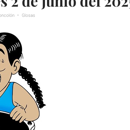
s 2 de junio del 202
oncolón
Glosas