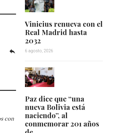
Vinicius renueva con el
Real Madrid hasta
2032
reply
6 agosto, 2026
Paz dice que “una
nueva Bolivia está
naciendo”, al
os con
conmemorar 201 años
de…