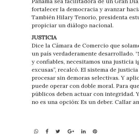
Panamá sea facilitadora de un Gran Diál
fortalecer la democracia y avanzar hacia
También Hilary Tenorio, presidenta estud
propiciar un diálogo nacional.
JUSTICIA
Dice la Cámara de Comercio que solamen
un país verdaderamente desarrollado. “S
y confiables, necesitamos una justicia i
excusas”, recalcó. El sistema de justici
procesar sin demoras selectivas. Y aplic
puede operar con doble moral. Para que h
públicos deben actuar con integridad. Y
no es una opción: Es un deber. Callar a
WhatsApp
Facebook
Twitter
Google+
LinkedIn
Pinterest