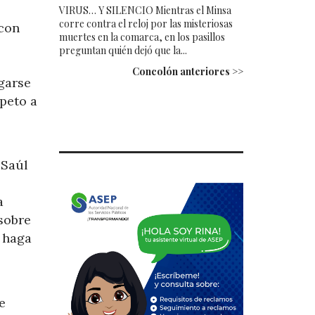
VIRUS… Y SILENCIO Mientras el Minsa
corre contra el reloj por las misteriosas
 con
muertes en la comarca, en los pasillos
preguntan quién dejó que la...
Concolón anteriores >>
garse
speto a
 Saúl
a
sobre
o haga
e