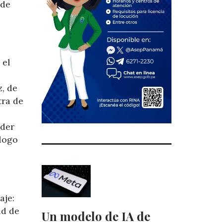
 de
 el
z, de
tra de
eder
álogo
aje:
ad de
Un modelo de IA de