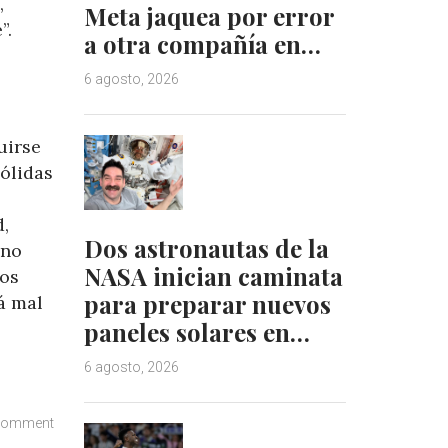
,
Meta jaquea por error
”.
a otra compañía en…
6 agosto, 2026
uirse
sólidas
d,
Dos astronautas de la
 no
NASA inician caminata
ios
para preparar nuevos
á mal
paneles solares en…
6 agosto, 2026
comment