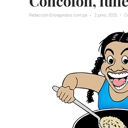
Concolón, lune
Redacción Ensegundos.com.pa
2 junio, 2025
C