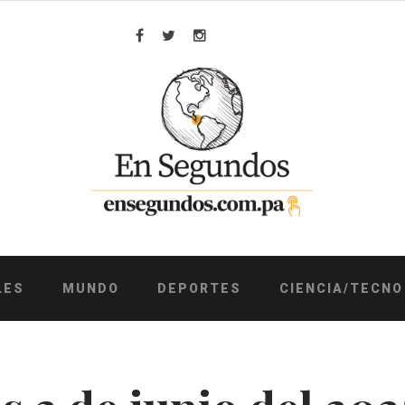
Facebook
Twitter
Instagram
LES
MUNDO
DEPORTES
CIENCIA/TECNO