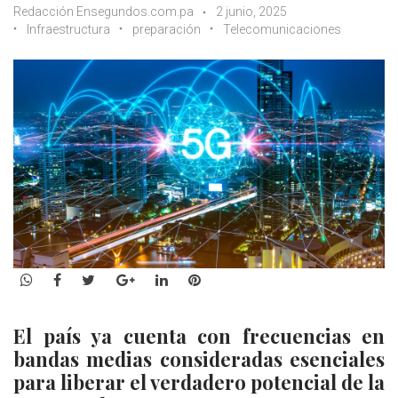
Redacción Ensegundos.com.pa
2 junio, 2025
Infraestructura
preparación
Telecomunicaciones
WhatsApp
Facebook
Twitter
Google+
LinkedIn
Pinterest
El país ya cuenta con frecuencias en
bandas medias consideradas esenciales
para liberar el verdadero potencial de la