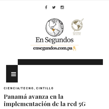
Skip
to
Facebook
Twitter
Instagram
content
MENU
,
CIENCIA/TECNO
CINTILLO
Panamá avanza en la
implementación de la red 5G