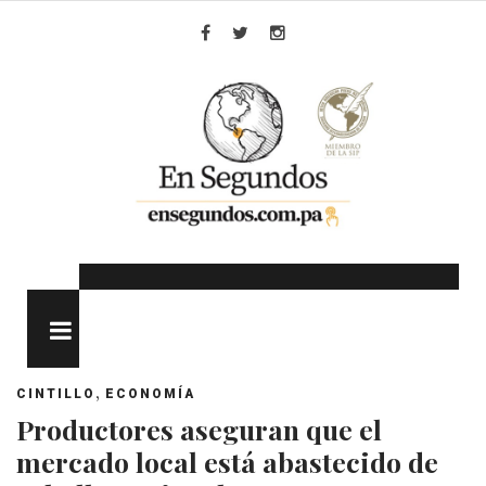
Skip
to
Facebook
Twitter
Instagram
content
MENU
,
CINTILLO
ECONOMÍA
Productores aseguran que el
mercado local está abastecido de