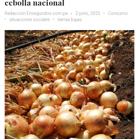
cebolla nacional
Redacción Ensegundos.com.pa
2 junio, 2025
Consumo
situaciones sociales
tierras bajas