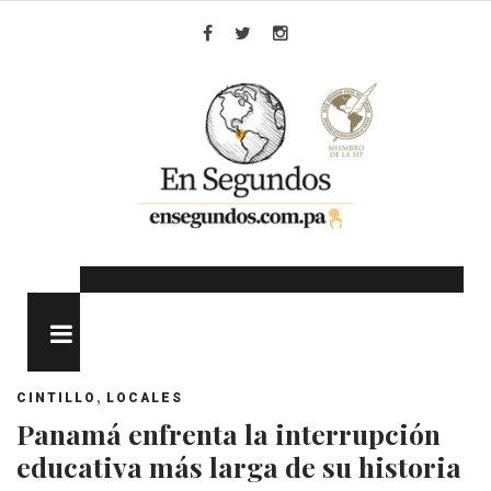
Skip
to
Facebook
Twitter
Instagram
content
MENU
,
CINTILLO
LOCALES
Panamá enfrenta la interrupción
educativa más larga de su historia