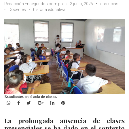
Redacción Ensegundos.com.pa
3 junio, 2025
carencias
Docentes
historia educativa
Estudiantes en el aula de clases.
WhatsApp
Facebook
Twitter
Google+
LinkedIn
Pinterest
La prolongada ausencia de clases
presenciales se ha dado en el contexto