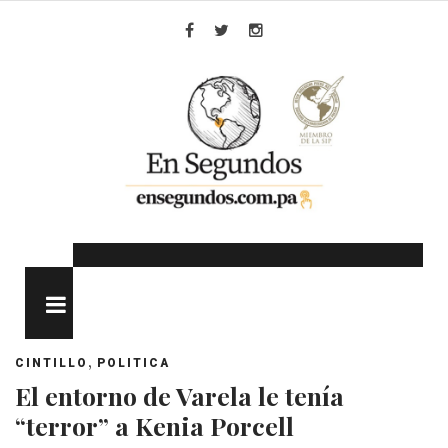
Skip
to
Facebook
Twitter
Instagram
content
MENU
,
CINTILLO
POLITICA
El entorno de Varela le tenía
“terror” a Kenia Porcell