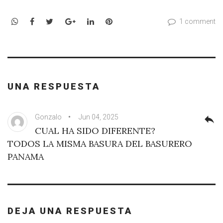
WhatsApp
Facebook
Twitter
Google+
LinkedIn
Pinterest
1 comment
UNA RESPUESTA
Gonzalo
Jun 04, 2025
reply
CUAL HA SIDO DIFERENTE?
TODOS LA MISMA BASURA DEL BASURERO
PANAMA
DEJA UNA RESPUESTA