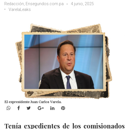
Redacción, Ensegundos.com.pa
4 junio, 2025
VarelaLeaks
El expresidente Juan Carlos Varela.
WhatsApp
Facebook
Twitter
Google+
LinkedIn
Pinterest
Tenía expedientes de los comisionados