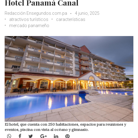
Hotel Panamá Canal
Redacción Ensegundos.com.pa
4 junio, 2025
atractivos turísticos
características
mercado panameño
El hotel, que cuenta con 250 habitaciones, espacios para reuniones y
eventos, piscina con vista al océano y gimnasio.
WhatsApp
Facebook
Twitter
Google+
LinkedIn
Pinterest