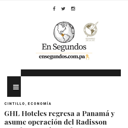
Skip
to
Facebook
Twitter
Instagram
content
MENU
,
CINTILLO
ECONOMÍA
GHL Hoteles regresa a Panamá y
asume operación del Radisson