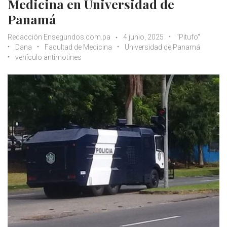
Medicina en Universidad de
Panamá
Redacción Ensegundos.com.pa
4 junio, 2025
"Pitufo"
Dana
Facultad de Medicina
Universidad de Panamá
vehículo antimotines