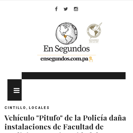
Skip
to
Facebook
Twitter
Instagram
content
MENU
,
CINTILLO
LOCALES
Vehículo "Pitufo" de la Policía daña
instalaciones de Facultad de