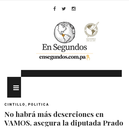
Skip
to
Facebook
Twitter
Instagram
content
MENU
,
CINTILLO
POLITICA
No habrá más deserciones en
VAMOS, asegura la diputada Prado