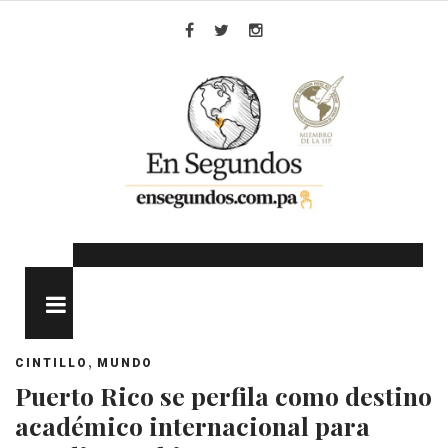
Skip
to
Facebook
Twitter
Instagram
content
MENU
,
CINTILLO
MUNDO
Puerto Rico se perfila como destino
académico internacional para