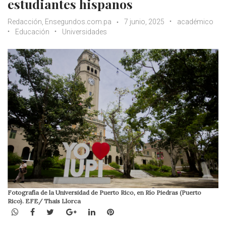
estudiantes hispanos
Redacción, Ensegundos.com.pa
7 junio, 2025
académico
Educación
Universidades
Fotografía de la Universidad de Puerto Rico, en Río Piedras (Puerto
Rico). EFE/ Thais Llorca
WhatsApp
Facebook
Twitter
Google+
LinkedIn
Pinterest