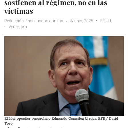
sostienen al régimen, no en las
víctimas
Redacción, Ensegundos.com.pa
8 junio, 2025
EE.UU.
Venezuela
El líder opositor venezolano Edmundo González Urrutia. EFE/ David
Toro