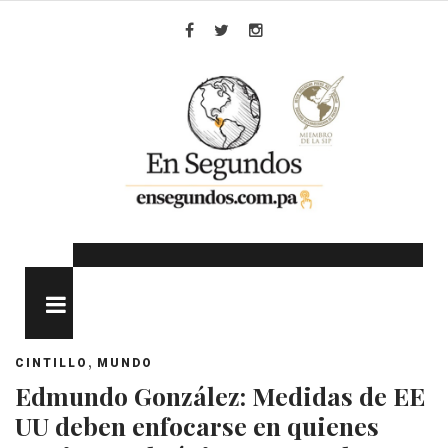
Skip
to
Facebook
Twitter
Instagram
content
MENU
,
CINTILLO
MUNDO
Edmundo González: Medidas de EE
UU deben enfocarse en quienes