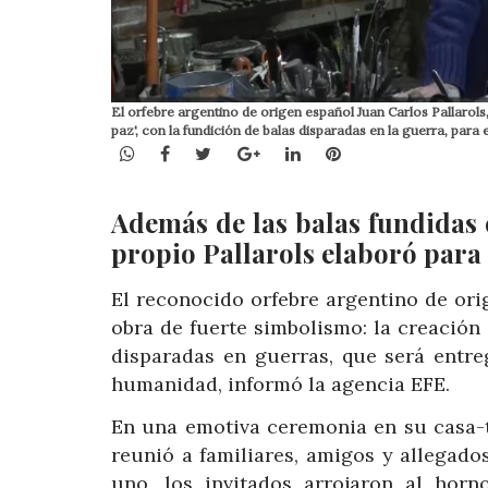
El orfebre argentino de origen español Juan Carlos Pallarols, h
paz', con la fundición de balas disparadas en la guerra, para
WhatsApp
Facebook
Twitter
Google+
LinkedIn
Pinterest
Además de las balas fundidas e
propio Pallarols elaboró para
El reconocido orfebre argentino de ori
obra de fuerte simbolismo: la creación d
disparadas en guerras, que será entr
humanidad, informó la agencia EFE.
En una emotiva ceremonia en su casa-ta
reunió a familiares, amigos y allegado
uno, los invitados arrojaron al hor