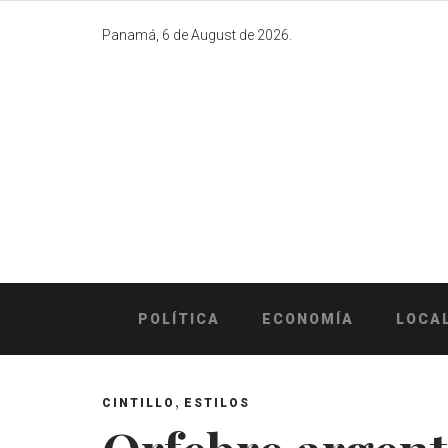
Skip
to
Panamá, 6 de August de 2026.
content
POLÍTICA
ECONOMÍA
LOCA
,
CINTILLO
ESTILOS