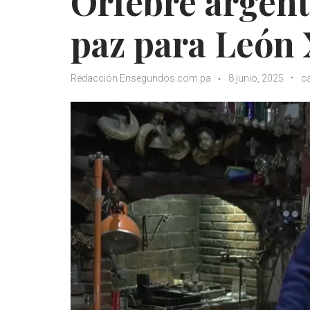
Orfebre argenti
paz para León 
Redacción Ensegundos.com.pa
8 junio, 2025
cá