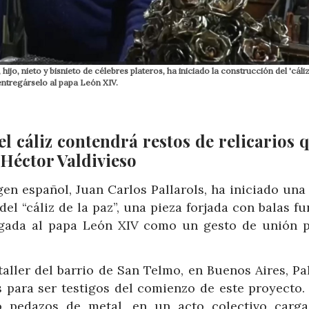
ijo, nieto y bisnieto de célebres plateros, ha iniciado la construcción del 'cáliz
 entregárselo al papa León XIV.
l cáliz contendrá restos de relicarios q
 Héctor Valdivieso
gen español, Juan Carlos Pallarols, ha iniciado una
el “cáliz de la paz”, una pieza forjada con balas f
egada al papa León XIV como un gesto de unión p
ller del barrio de San Telmo, en Buenos Aires, Pal
s para ser testigos del comienzo de este proyecto.
no pedazos de metal, en un acto colectivo carg