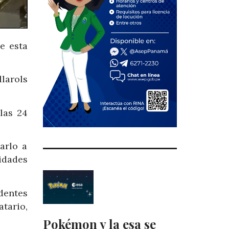
e esta
larols
las 24
arlo a
idades
dentes
tario,
Pokémon y la esa se