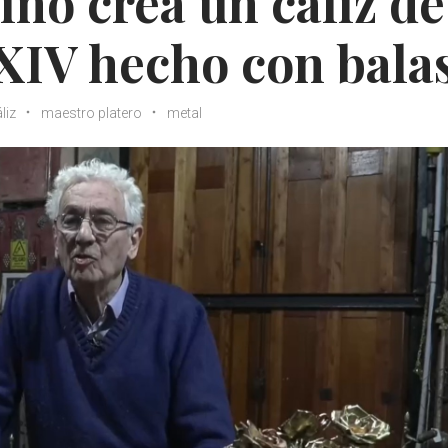
no crea un cáliz de
XIV hecho con bala
liz
maestro platero
metal