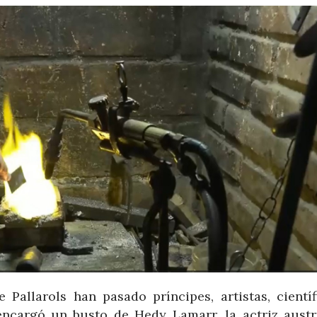
e Pallarols han pasado príncipes, artistas, científ
ncargó un busto de Hedy Lamarr, la actriz austr