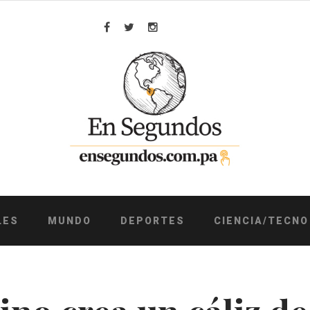
Facebook
Twitter
Instagram
LES
MUNDO
DEPORTES
CIENCIA/TECNO