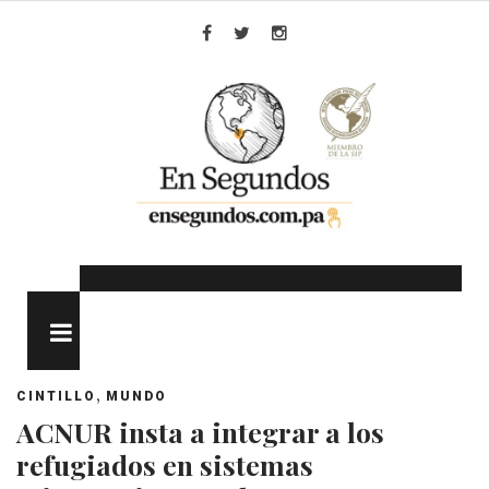
Skip
to
Facebook
Twitter
Instagram
content
MENU
,
CINTILLO
MUNDO
ACNUR insta a integrar a los
refugiados en sistemas