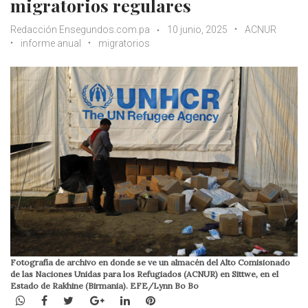
migratorios regulares
Redacción Ensegundos.com.pa
10 junio, 2025
ACNUR
informe anual
migratorios
Fotografía de archivo en donde se ve un almacén del Alto Comisionado
de las Naciones Unidas para los Refugiados (ACNUR) en Sittwe, en el
Estado de Rakhine (Birmania). EFE/Lynn Bo Bo
WhatsApp
Facebook
Twitter
Google+
LinkedIn
Pinterest