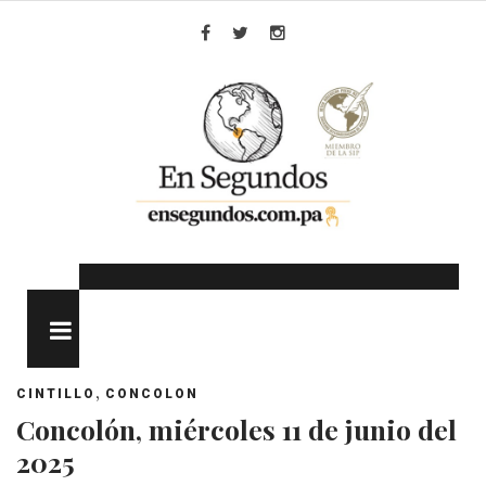
Skip
to
Facebook
Twitter
Instagram
content
MENU
,
CINTILLO
CONCOLON
Concolón, miércoles 11 de junio del
2025