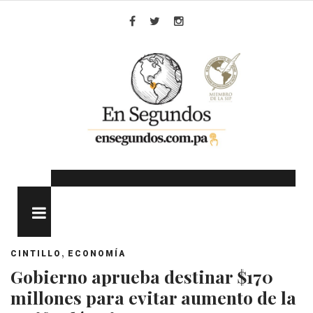
Skip
to
Facebook
Twitter
Instagram
content
MENU
,
CINTILLO
ECONOMÍA
Gobierno aprueba destinar $170
millones para evitar aumento de la