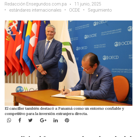
Redacción Ensegundos.com.pa
11 junio, 2025
estándares internacionales
OCDE
Seguimiento
El canciller también destacó a Panamá como un entorno confiable y
competitivo para la inversión extranjera directa.
WhatsApp
Facebook
Twitter
Google+
LinkedIn
Pinterest