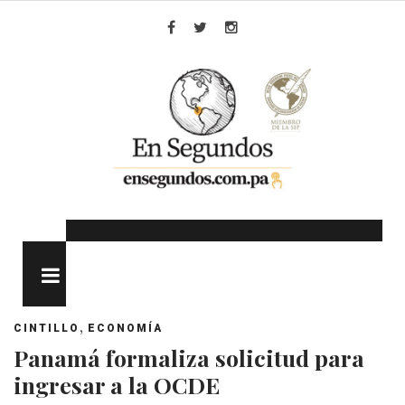
Skip
to
Facebook
Twitter
Instagram
content
MENU
,
CINTILLO
ECONOMÍA
Panamá formaliza solicitud para
ingresar a la OCDE